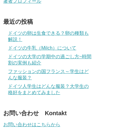
著者プロフィール
最近の投稿
ドイツの卵は生食できる？卵の種類も
解説！
ドイツの牛乳（Milch）について
ドイツの大学の学期中の過ごし方~時間
割の実例も紹介
ファッションの国フランス～学生はど
んな服装？
ドイツ人学生はどんな服装？大学生の
格好をまとめてみました
お問い合わせ Kontakt
お問い合わせはこちらから