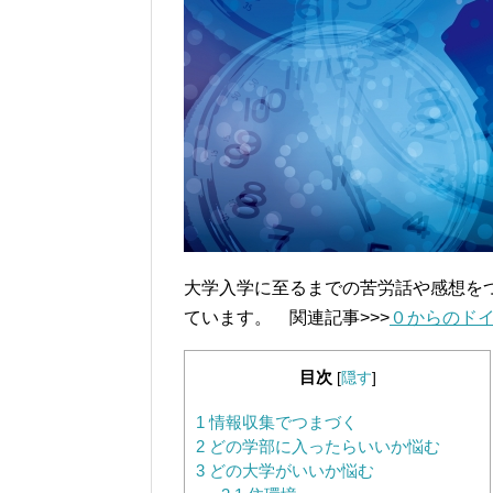
大学入学に至るまでの苦労話や感想を
ています。 関連記事>>>
０からのド
目次
[
隠す
]
1
情報収集でつまづく
2
どの学部に入ったらいいか悩む
3
どの大学がいいか悩む