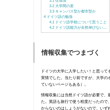
3.1
住環境
3.2
大学間の差
3.3
キャンパス型か都市型か
4
ドイツ語の勉強
4.1
ドイツ語学校について思うこと
4.2
ドイツ語能力が全然伸びない…
情報収集でつまづく
ドイツの大学に入学したい！と思って
実情でした。当たり前ですが、大学の
ていないページもある）。
情報収集には当然ドイツ語が必要で、
た。英語も旅行で使う程度だったので
からないのはしょうがないので、いず