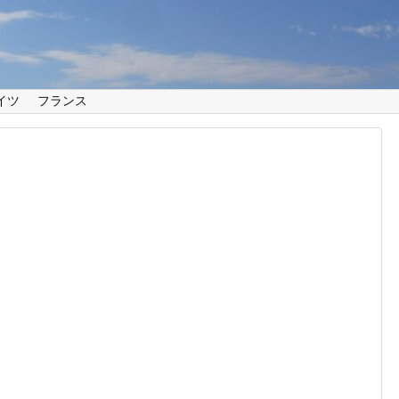
イツ
フランス