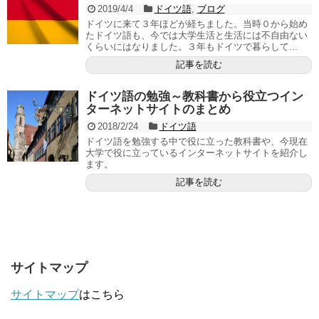
2019/4/4
ドイツ語
,
ブログ
ドイツに来て３年ほどが経ちました。当時０から始め
たドイツ語も、今では大学生活と生活には不自由ない
くらいにはなりました。３年もドイツで暮らして...
記事を読む
ドイツ語の勉強～教科書から役立つイン
ターネットサイトのまとめ
2018/2/24
ドイツ語
ドイツ語を勉強する中で役に立った教科書や、今現在
大学で役に立っているインターネットサイトを紹介し
ます。
記事を読む
サイトマップ
サイトマップ
はこちら